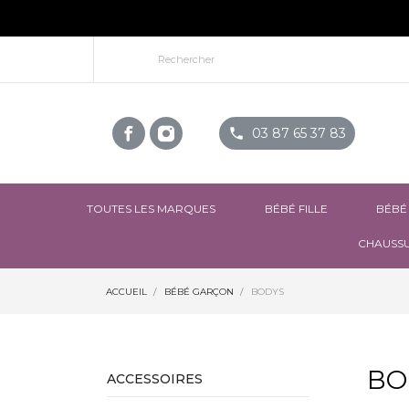
phone
03 87 65 37 83
TOUTES LES MARQUES
BÉBÉ FILLE
BÉBÉ
CHAUSSU
ACCUEIL
BÉBÉ GARÇON
BODYS
BO
ACCESSOIRES