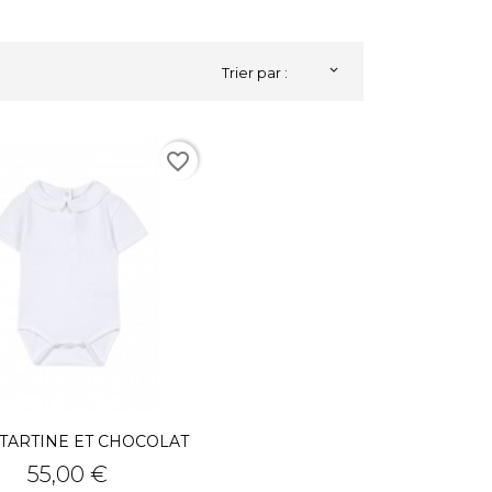

Trier par :
favorite_border
TARTINE ET CHOCOLAT
Prix
55,00 €