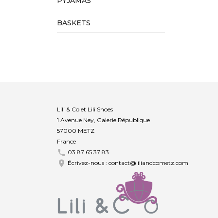
PYJAMAS
BASKETS
Lili & Co et Lili Shoes
1 Avenue Ney, Galerie République
57000 METZ
France

03 87 65 37 83

Écrivez-nous :
contact@liliandcometz.com