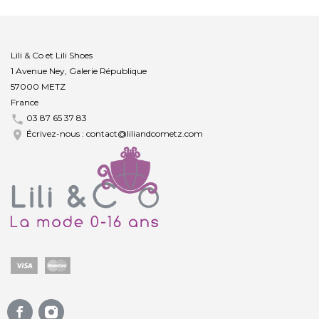
Lili & Co et Lili Shoes
1 Avenue Ney, Galerie République
57000 METZ
France

03 87 65 37 83

Écrivez-nous :
contact@liliandcometz.com