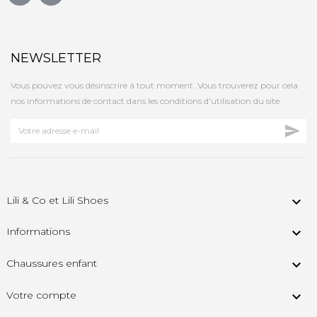
NEWSLETTER
Vous pouvez vous désinscrire à tout moment. Vous trouverez pour cela
nos informations de contact dans les conditions d'utilisation du site.

Lili & Co et Lili Shoes

Informations

Chaussures enfant

Votre compte
