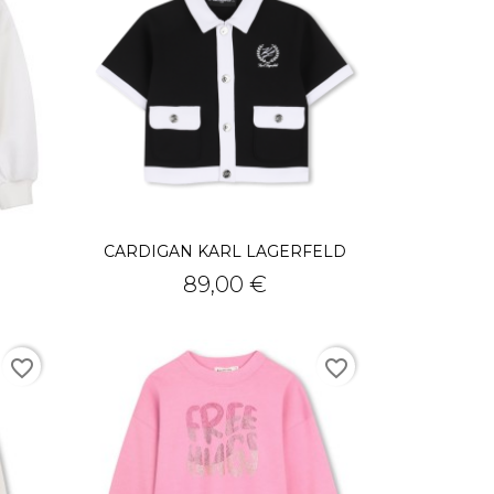
CARDIGAN KARL LAGERFELD
Prix
89,00 €
favorite_border
favorite_border