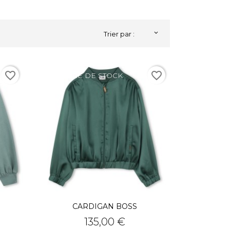

Trier par :
favorite_border
favorite_border
RUPTURE DE STOCK
CARDIGAN BOSS
Prix
135,00 €