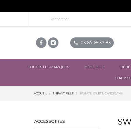
phone
03 87 65 37 83
TOUTES LES MARQUES
BÉBÉ FILLE
BÉBÉ
CHAUSSU
ACCUEIL
ENFANT FILLE
SWEATS, GILETS, CARDIGANS
SW
ACCESSOIRES