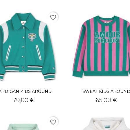
favorite_border
ARDIGAN KIDS AROUND
SWEAT KIDS AROUN
Prix
Prix
79,00 €
65,00 €
favorite_border