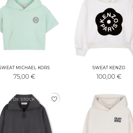
SWEAT MICHAEL KORS
SWEAT KENZO
Prix
Prix
75,00 €
100,00 €
favorite_border
TURE DE STOCK