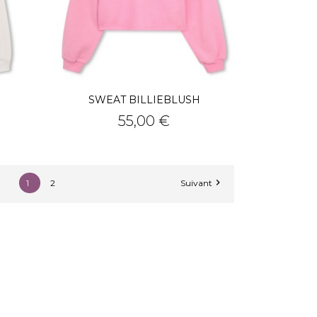
SWEAT BILLIEBLUSH
Prix
55,00 €

1
2
Suivant