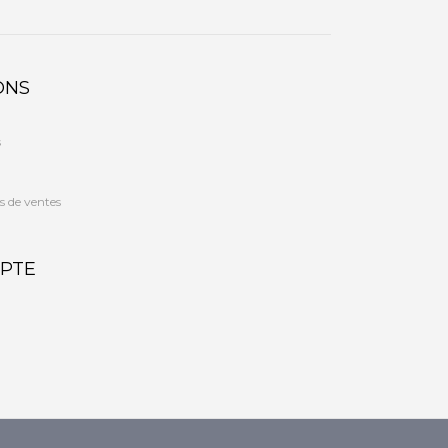
ONS
s
s de ventes
PTE