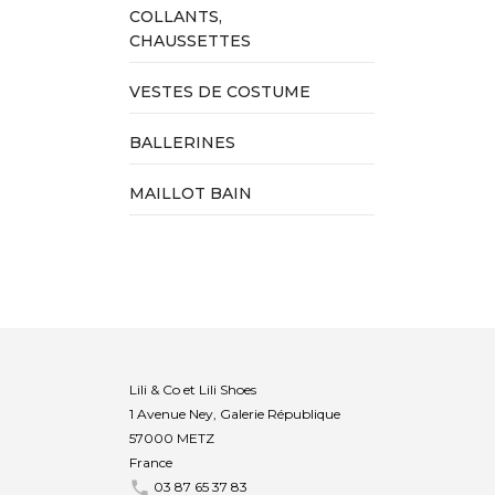
COLLANTS,
CHAUSSETTES
VESTES DE COSTUME
BALLERINES
MAILLOT BAIN
Lili & Co et Lili Shoes
1 Avenue Ney, Galerie République
57000 METZ
France

03 87 65 37 83