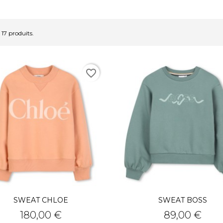
a 17 produits.
favorite_border
SWEAT CHLOE
SWEAT BOSS
Prix
Prix
180,00 €
89,00 €