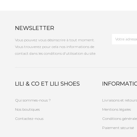
NEWSLETTER
Vous pouvez vous désinscrire à tout moment.
Vous trouverez pour cela nos informations de
contact dans les conditions d'utilisation du site.
LILI & CO ET LILI SHOES
INFORMATI
Qui sommes-nous ?
Livraisons et retour
Nos boutiques
Mentions légales
Contactez-nous
Conditions générale
Paiement sécurisé