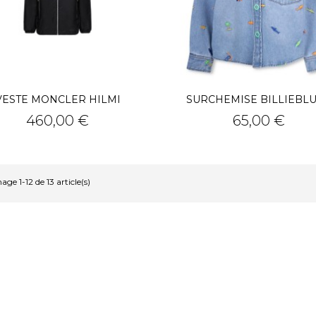
VESTE MONCLER HILMI
SURCHEMISE BILLIEBL
Prix
Prix
460,00 €
65,00 €
age 1-12 de 13 article(s)