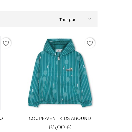

Trier par :
favorite_border
favorite_border
DO
COUPE-VENT KIDS AROUND
Prix
85,00 €