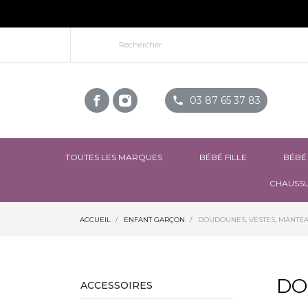
phone
03 87 65 37 83
TOUTES LES MARQUES
BÉBÉ FILLE
BÉBÉ
CHAUSSU
ACCUEIL
ENFANT GARÇON
DOUDOUNES, VESTES, MANTE
DO
ACCESSOIRES