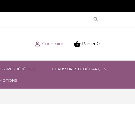



Connexion
Panier
0
SSURES BÉBÉ FILLE
CHAUSSURES BÉBÉ GARÇON
MOTIONS
X