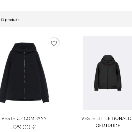
a 13 produits.
favorite_border
VESTE CP COMPANY
VESTE LITTLE RONAL
GERTRUDE
Prix
329,00 €