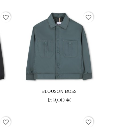
favorite_border
favorite_border
BLOUSON BOSS
Prix
159,00 €
favorite_border
favorite_border