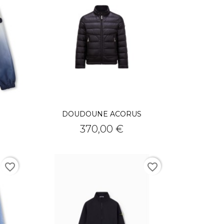
DOUDOUNE ACORUS
Prix
370,00 €
favorite_border
favorite_border