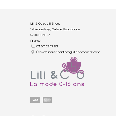
Lili & Co et Lili Shoes
1 Avenue Ney, Galerie République
57000 METZ
France

03 87 65 37 83

Écrivez-nous :
contact@liliandcometz.com