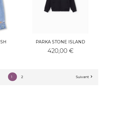
USH
PARKA STONE ISLAND
Prix
420,00 €

1
2
Suivant