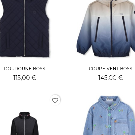
DOUDOUNE BOSS
COUPE-VENT BOSS
Prix
Prix
115,00 €
145,00 €
favorite_border