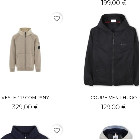
Prix
199,00 €
favorite_border
VESTE CP COMPANY
COUPE-VENT HUGO
Prix
Prix
329,00 €
129,00 €
favorite_border