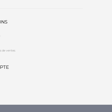
ONS
s
s de ventes
PTE