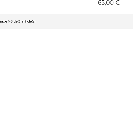
Prix
65,00 €
hage 1-3 de 3 article(s)