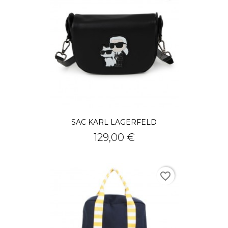
SAC KARL LAGERFELD
Prix
129,00 €
favorite_border
RUPTURE DE STOCK