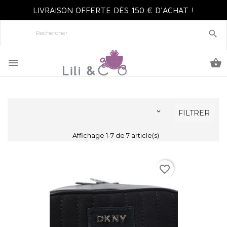
LIVRAISON OFFERTE DÈS 150 € D'ACHAT !




FILTRER
Affichage 1-7 de 7 article(s)
favorite_border