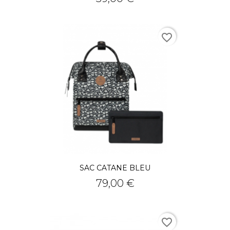
favorite_border
SAC CATANE BLEU
Prix
79,00 €
favorite_border