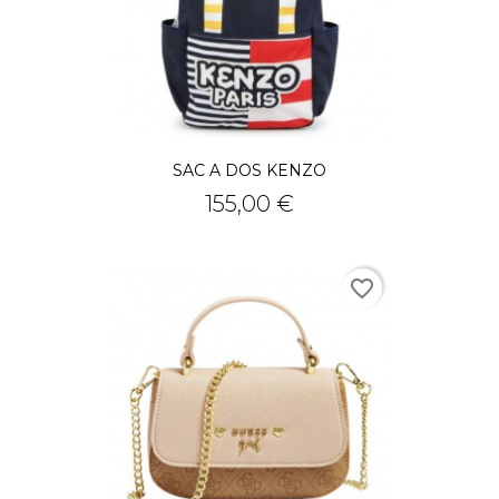
SAC A DOS KENZO
Prix
155,00 €
favorite_border