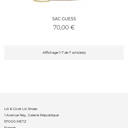
SAC GUESS
Prix
70,00 €
Affichage 1-7 de 7 article(s)
Lili & Co et Lili Shoes
1 Avenue Ney, Galerie République
57000 METZ
France