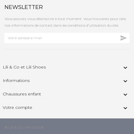
NEWSLETTER
Vous pouvez vous désinscrire à tout moment. Vous trouverez pour cela
nos informations de contact dans les conditions d'utilisation du site.

Lili & Co et Lili Shoes

Informations

Chaussures enfant

Votre compte

© Lili & Co - Art & Graf