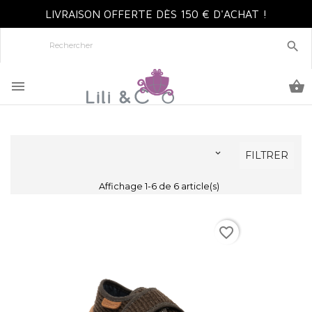
LIVRAISON OFFERTE DÈS 150 € D'ACHAT !




FILTRER
Affichage 1-6 de 6 article(s)
favorite_border