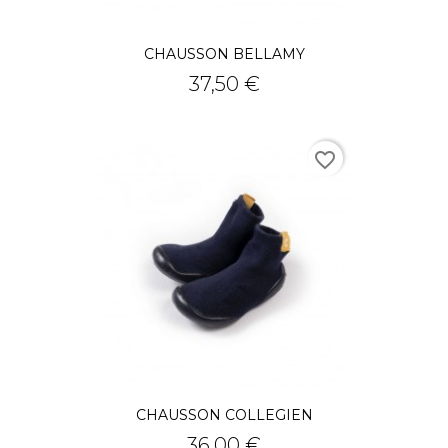
CHAUSSON BELLAMY
Prix
37,50 €
favorite_border
CHAUSSON COLLEGIEN
Prix
36,00 €