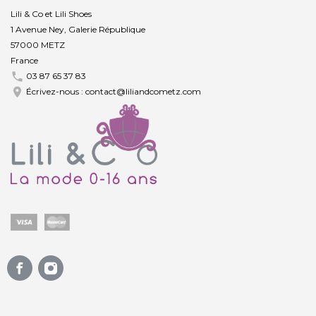
Lili & Co et Lili Shoes
1 Avenue Ney, Galerie République
57000 METZ
France

03 87 65 37 83

Écrivez-nous :
contact@liliandcometz.com