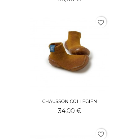
favorite_border
CHAUSSON COLLEGIEN
Prix
34,00 €
favorite_border