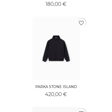
Prix
180,00 €
favorite_border
PARKA STONE ISLAND
Prix
420,00 €