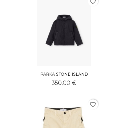
favorite_border
PARKA STONE ISLAND
Prix
350,00 €
favorite_border