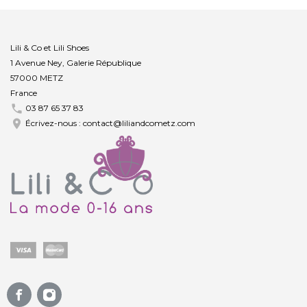
Lili & Co et Lili Shoes
1 Avenue Ney, Galerie République
57000 METZ
France

03 87 65 37 83

Écrivez-nous :
contact@liliandcometz.com