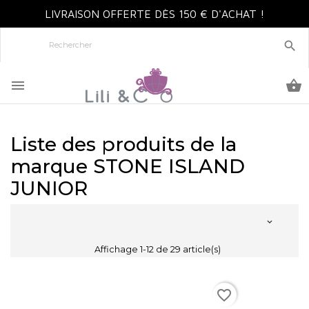
LIVRAISON OFFERTE DÈS 150 € D'ACHAT !



Liste des produits de la
marque STONE ISLAND
JUNIOR

Affichage 1-12 de 29 article(s)
favorite_border