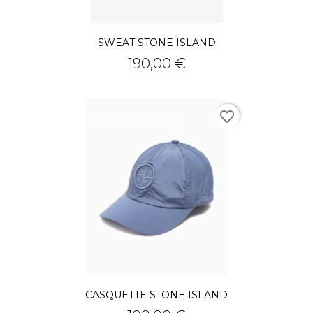
SWEAT STONE ISLAND
Prix
190,00 €
favorite_border
RUPTURE DE STOCK
CASQUETTE STONE ISLAND