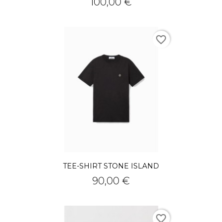
Prix
100,00 €
favorite_border
TEE-SHIRT STONE ISLAND
Prix
90,00 €
favorite_border