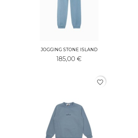
JOGGING STONE ISLAND
Prix
185,00 €
favorite_border