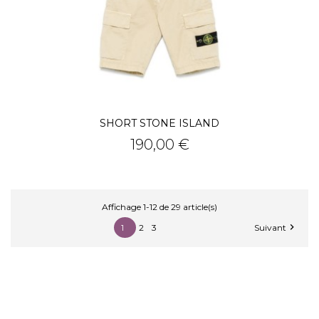
SHORT STONE ISLAND
Prix
190,00 €
Affichage 1-12 de 29 article(s)

1
2
3
Suivant