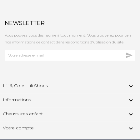
NEWSLETTER
Vous pouvez vous désinscrire à tout moment. Vous trouverez pour cela
nos informations de contact dans les conditions d'utilisation du site.

Lili & Co et Lili Shoes

Informations

Chaussures enfant

Votre compte
