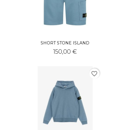
SHORT STONE ISLAND
Prix
150,00 €
favorite_border